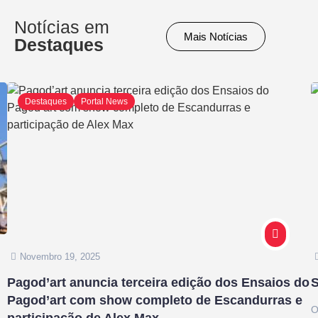
Notícias em
Mais Notícias
Destaques
Destaques
Portal News
Novembro 19, 2025
Pagod’art anuncia terceira edição dos Ensaios do
S
Pagod’art com show completo de Escandurras e
O