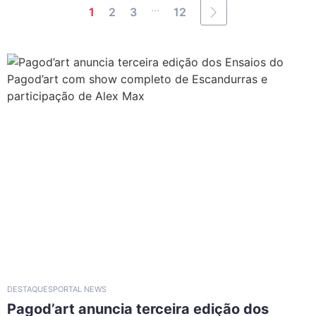
...
1
2
3
12
DESTAQUES
PORTAL NEWS
D
Pagod’art anuncia terceira edição dos