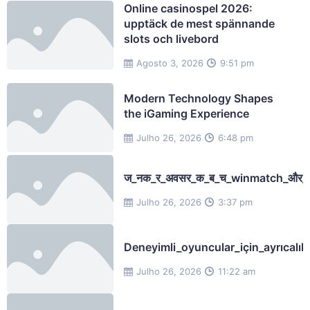
Online casinospel 2026:
upptäck de mest spännande
slots och livebord
Agosto 3, 2026
9:51 pm
Modern Technology Shapes
the iGaming Experience
Julho 26, 2026
6:48 pm
ज_नक_र_अवसर_क_ब_च_winmatch_और
Julho 26, 2026
3:37 pm
Deneyimli_oyuncular_için_ayrıcalıkl
Julho 26, 2026
11:22 am