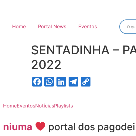
Home
Portal News
Eventos
SENTADINHA – P
2022
Facebook
WhatsApp
LinkedIn
Telegram
Copy
Link
Home
Eventos
Notícias
Playlists
niuma
portal dos pagodei