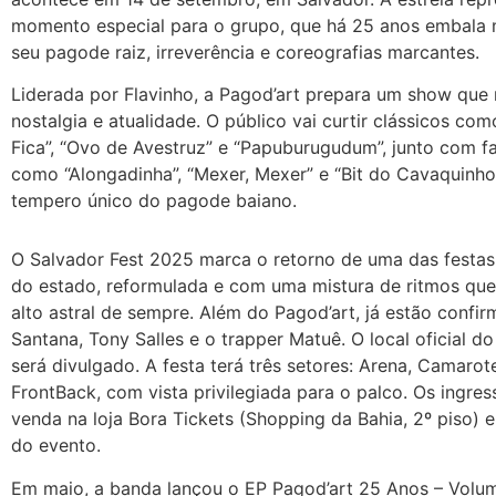
momento especial para o grupo, que há 25 anos embala
seu pagode raiz, irreverência e coreografias marcantes.
Liderada por Flavinho, a Pagod’art prepara um show que 
nostalgia e atualidade. O público vai curtir clássicos co
Fica”, “Ovo de Avestruz” e “Papuburugudum”, junto com fa
como “Alongadinha”, “Mexer, Mexer” e “Bit do Cavaquinh
tempero único do pagode baiano.
O Salvador Fest 2025 marca o retorno de uma das festas
do estado, reformulada e com uma mistura de ritmos qu
alto astral de sempre. Além do Pagod’art, já estão confi
Santana, Tony Salles e o trapper Matuê. O local oficial d
será divulgado. A festa terá três setores: Arena, Camaro
FrontBack, com vista privilegiada para o palco. Os ingres
venda na loja Bora Tickets (Shopping da Bahia, 2º piso) e 
do evento.
Em maio, a banda lançou o EP Pagod’art 25 Anos – Volu