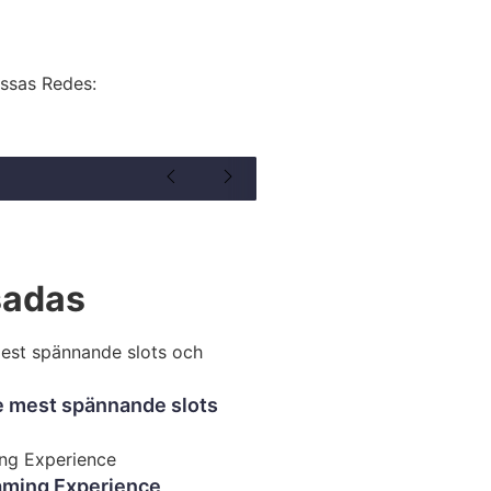
ossas Redes:
sadas
e mest spännande slots
aming Experience