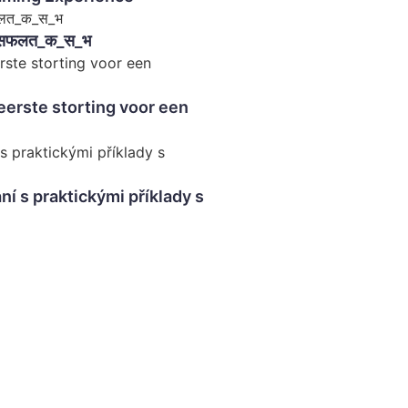
सफलत_क_स_भ
 eerste storting voor een
 s praktickými příklady s