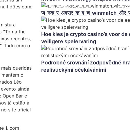
 multidões com
ज_नक_र_अवसर_क_ब_च_winmatch_और_
mistura
mo “Toma-lhe
Hoe kies je crypto casino’s voor de
ixas recentes,
veiligere spelervaring
o”. Tudo com o
Podrobné srovnání zodpovědné hraní
 mais queridas
realistickými očekáváními
e mantém o
rmados Léo
o evento ainda
te Open Bar e
sos já estão à
no site oficial
me 1, com