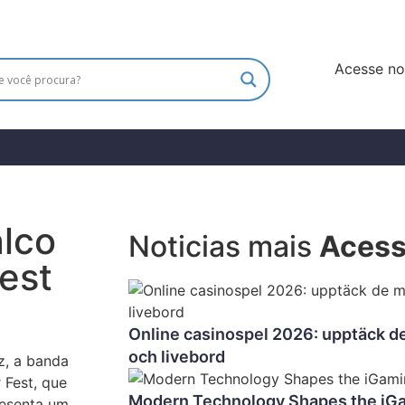
Acesse n
alco
Noticias mais
Aces
Fest
Online casinospel 2026: upptäck d
och livebord
ez, a banda
 Fest, que
Modern Technology Shapes the iG
resenta um