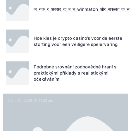
ज_नक_र_अवसर_क_ब_च_winmatch_और_सफलत_क_स
Hoe kies je crypto casino’s voor de eerste
storting voor een veiligere spelervaring
Podrobné srovnání zodpovědné hraní s
praktickými příklady s realistickými
očekáváními
Julho 26, 2026
11:22 am