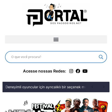
Acesse nossas Redes:
Deneyimli oyuncular için ayrıcalıklı bir seçenek merit king fırsa