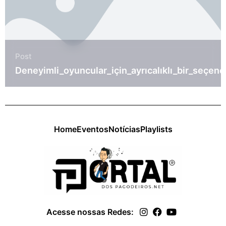
Post
भ
Deneyimli_oyuncular_için_ayrıcalıklı_bir_seçenek
Home
Eventos
Notícias
Playlists
Acesse nossas Redes: