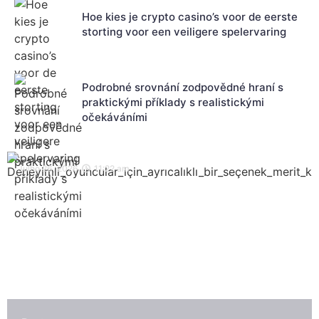
Hoe kies je crypto casino’s voor de eerste
storting voor een veiligere spelervaring
Podrobné srovnání zodpovědné hraní s
praktickými příklady s realistickými
očekáváními
Julho 26, 2026
11:22 am