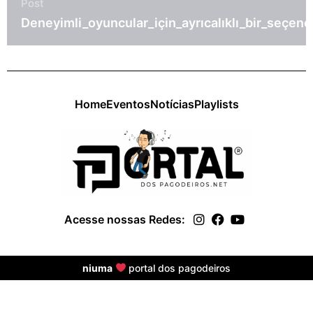
Post
भ
Deneyimli_oyuncular_için_ayrıcalıklı_bir_seçenek
Home
Eventos
Notícias
Playlists
Acesse nossas Redes:
niuma
portal dos pagodeiros