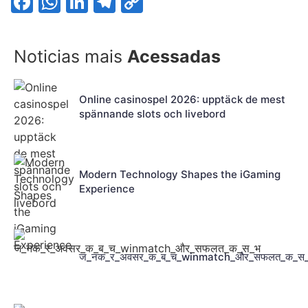
Facebook
WhatsApp
LinkedIn
Telegram
Copy
Link
Noticias mais
Acessadas
Online casinospel 2026: upptäck de mest
spännande slots och livebord
Modern Technology Shapes the iGaming
Experience
ज_नक_र_अवसर_क_ब_च_winmatch_और_सफलत_क_स