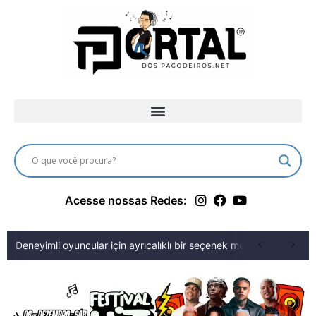
Acesse nossas Redes:
Deneyimli oyuncular için ayrıcalıklı bir seçenek merit king fırsa