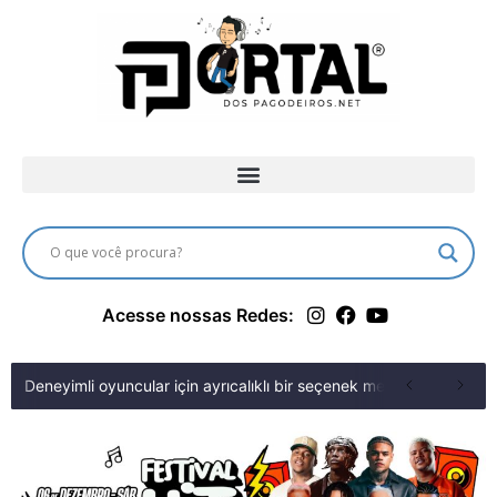
Acesse nossas Redes:
Deneyimli oyuncular için ayrıcalıklı bir seçenek merit king fırsa