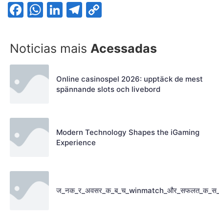
Facebook
WhatsApp
LinkedIn
Telegram
Copy
Link
Noticias mais
Acessadas
Online casinospel 2026: upptäck de mest
spännande slots och livebord
Modern Technology Shapes the iGaming
Experience
ज_नक_र_अवसर_क_ब_च_winmatch_और_सफलत_क_स