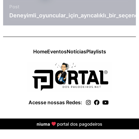
Post
भ
Deneyimli_oyuncular_için_ayrıcalıklı_bir_seçenek
Home
Eventos
Notícias
Playlists
Acesse nossas Redes:
niuma
portal dos pagodeiros