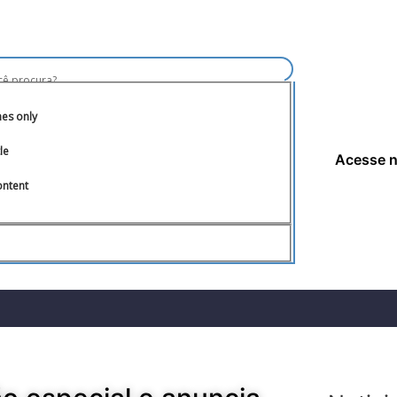
hes only
tle
Acesse 
ontent