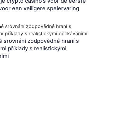
je crypto casino’s voor de eerste
voor een veiligere spelervaring
 srovnání zodpovědné hraní s
mi příklady s realistickými
ími
Julho 26, 2026
6:48 pm