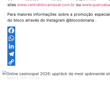
sites
www.centraldocarnaval.com.br
ou
www.queroaba
Para maiores informações sobre a promoção especial e 
do bloco através do Instagram @blocodonana .
Facebook
WhatsApp
LinkedIn
Telegram
Copy
Link
Agosto 3, 2026
9:51 pm