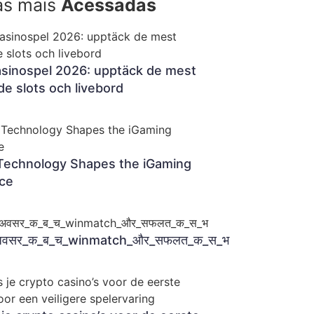
as mais
Acessadas
asinospel 2026: upptäck de mest
e slots och livebord
echnology Shapes the iGaming
ce
अवसर_क_ब_च_winmatch_और_सफलत_क_स_भ