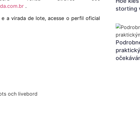
Hoe kies 
da.com.br
.
storting 
a virada de lote, acesse o perfil oficial
Podrobné
praktický
očekáván