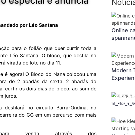
o especial e anuncia
Notici
omandado por Léo Santana
Online c
spännand
ão para o folião que quer curtir toda a
nte Léo Santana. O bloco, que desfila no
rá virada de lote no dia 11.
Modern T
de é agora! O Bloco do Nana colocou uma
Experien
mpra de 2 abadás da sexta, 2 abadás do
i curtir os dois dias do bloco, ao som de
m juros.
ज_नक_र_
esfilará no circuito Barra-Ondina, no
a carreira do GG em um percurso com mais
para venda através dos