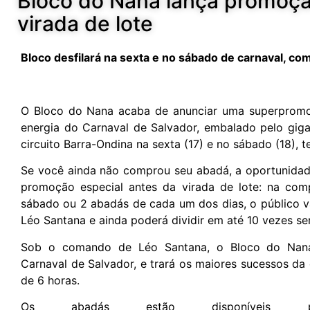
Bloco do Nana lança promoçã
virada de lote
Bloco desfilará na sexta e no sábado de carnaval, c
O Bloco do Nana acaba de anunciar uma superpromoç
energia do Carnaval de Salvador, embalado pelo giga
circuito Barra-Ondina na sexta (17) e no sábado (18), te
Se você ainda não comprou seu abadá, a oportunida
promoção especial antes da virada de lote: na co
sábado ou 2 abadás de cada um dos dias, o público va
Léo Santana e ainda poderá dividir em até 10 vezes se
Sob o comando de Léo Santana, o Bloco do Nana d
Carnaval de Salvador, e trará os maiores sucessos d
de 6 horas.
Os abadás estão disponíveis 