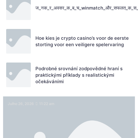
ज_नक_र_अवसर_क_ब_च_winmatch_और_सफलत_क_स
Hoe kies je crypto casino’s voor de eerste
storting voor een veiligere spelervaring
Podrobné srovnání zodpovědné hraní s
praktickými příklady s realistickými
očekáváními
Julho 26, 2026
11:22 am