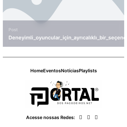
Post
भ
Deneyimli_oyuncular_için_ayrıcalıklı_bir_seçenek
Home
Eventos
Notícias
Playlists
Acesse nossas Redes: