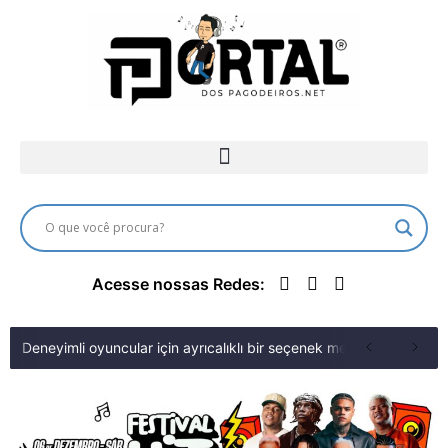
Acesse nossas Redes:
Deneyimli oyuncular için ayrıcalıklı bir seçenek merit king fırsa